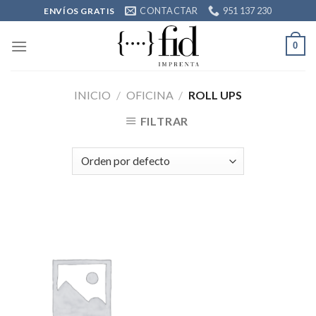
Skip
CONTACTAR
951 137 230
ENVÍOS GRATIS
to
content
0
INICIO
/
OFICINA
/
ROLL UPS
FILTRAR